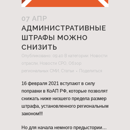
07 АПР
АДМИНИСТРАТИВНЫЕ
ШТРАФЫ МОЖНО
СНИЗИТЬ
Опубликовано: 09:40
В категории:
Новости
отрасли
,
Новости СРО
,
Обзор
региональных СМИ
,
Статьи
Поделиться
16 февраля 2021 вступают в силу
поправки в КоАП РФ, которые позволят
снижать ниже низшего предела размер
штрафа, установленного региональным
законом!!!
Но для начала немного предыстории…