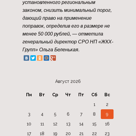
установленного региональным
законом, снизить минимальный порог,
дающий право на применение
поправок, определив его в размере не
менее 50 000 рублей, — отметила
генеральный директор СРО НП «ЖКХ-
Групп» Ольга Беленькая.
Август 2026
Пн
Вт
Ср
Чт
Пт
Сб
Вс
1
2
3
4
5
6
7
8
9
10
11
12
13
14
15
16
17
18
19
20
21
22
23