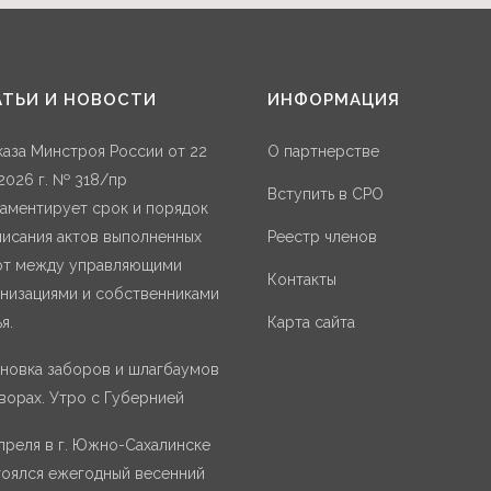
АТЬИ И НОВОСТИ
ИНФОРМАЦИЯ
аза Минстроя России от 22
О партнерстве
2026 г. № 318/пр
Вступить в СРО
аментирует срок и порядок
исания актов выполненных
Реестр членов
от между управляющими
Контакты
низациями и собственниками
я.
Карта сайта
новка заборов и шлагбаумов
ворах. Утро с Губернией
преля в г. Южно-Сахалинске
тоялся ежегодный весенний