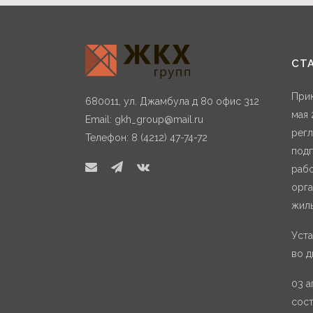
СТ
Прик
680011, ул. Джамбула д 80 офис 312
мая 
Email:
gkh_group@mail.ru
регл
Телефон: 8 (4212) 47-74-72
подп
раб
орга
жиль
Уста
во д
03 а
сос