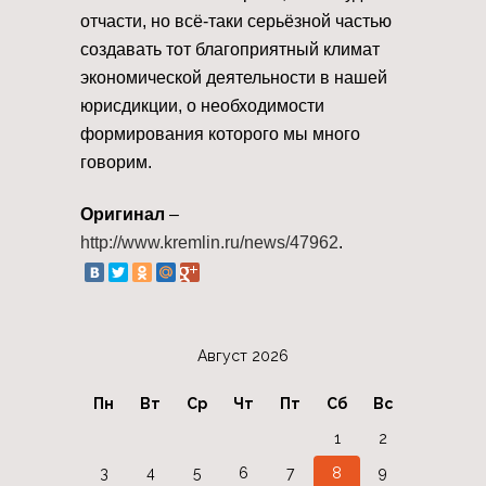
отчасти, но всё-таки серьёзной частью
создавать тот благоприятный климат
экономической деятельности в нашей
юрисдикции, о необходимости
формирования которого мы много
говорим.
Оригинал
–
http://www.kremlin.ru/news/47962
.
Август 2026
Пн
Вт
Ср
Чт
Пт
Сб
Вс
1
2
3
4
5
6
7
8
9