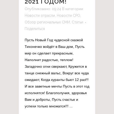
2021 ГОДОМ!
Опубликовано: 09:24
В категории:
Новости отрасли
,
Новости СРО
,
Обзор региональных СМИ
,
Статьи
Поделиться
Пусть Новый Год чудесной сказкой
Тихонечко войдёт в Ваш дом, Пусть
мир он сделает прекрасным,
Наполнит радостью, теплом!
Загадочно огни сверкают, Кружится в
танце снежный вальс, Вокруг все чуда
ожидают, Когда куранты бьют 12 раз!!!
И все заветные мечты Пусть в этот год
исполнятся! Благополучия, здоровья
Вам и доброты, Пусть счастье и
успехи только множатся!!! ...