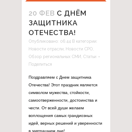
20 ФЕВ
С ДНЁМ
ЗАЩИТНИКА
ОТЕЧЕСТВА!
Опубликовано: 06:44
В категории:
Новости отрасли
,
Новости СРО
,
Обзор региональных СМИ
,
Статьи
Поделиться
Поздравляем с Днем защитника
Отечества! Этот праздник является
символом мужества, стойкости,
самоотверженности, достоинства и
чести. От всей души желаем
воплощения самых грандиозных
идей, верных решений и уверенности
в завтрашнем дне!...