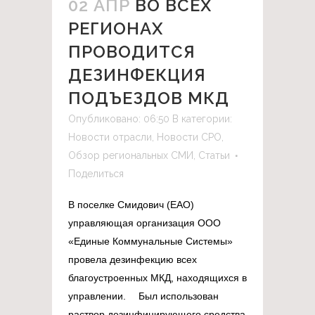
02 АПР
ВО ВСЕХ
РЕГИОНАХ
ПРОВОДИТСЯ
ДЕЗИНФЕКЦИЯ
ПОДЪЕЗДОВ МКД
Опубликовано: 06:50
В категории:
Новости отрасли
,
Новости СРО
,
Обзор региональных СМИ
,
Статьи
Поделиться
В поселке Смидович (ЕАО)
управляющая организация ООО
«Единые Коммунальные Системы»
провела дезинфекцию всех
благоустроенных МКД, находящихся в
управлении. ⠀ Был использован
раствор дезинфицирующего средства