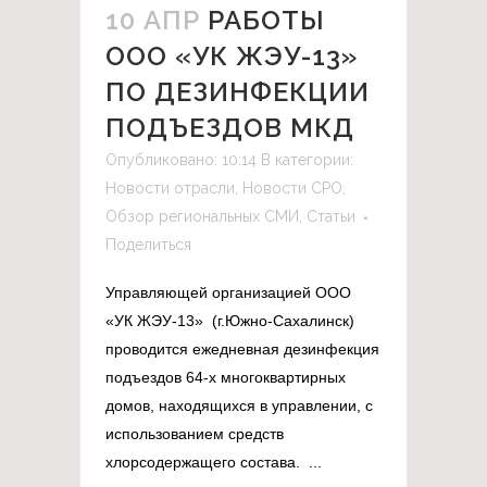
10 АПР
РАБОТЫ
ООО «УК ЖЭУ-13»
ПО ДЕЗИНФЕКЦИИ
ПОДЪЕЗДОВ МКД
Опубликовано: 10:14
В категории:
Новости отрасли
,
Новости СРО
,
Обзор региональных СМИ
,
Статьи
Поделиться
Управляющей организацией ООО
«УК ЖЭУ-13» (г.Южно-Сахалинск)
проводится ежедневная дезинфекция
подъездов 64-х многоквартирных
домов, находящихся в управлении, с
использованием средств
хлорсодержащего состава. ...