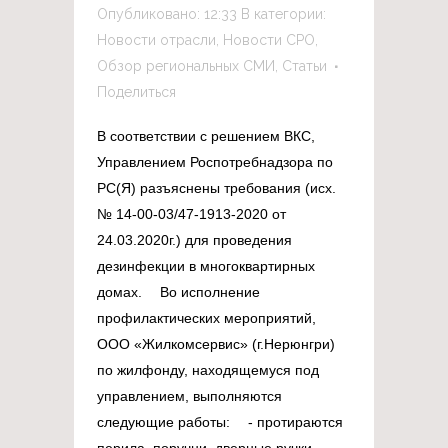
Опубликовано: 12:33
В категории:
Новости отрасли
,
Новости СРО
,
Обзор региональных СМИ
,
Статьи
Поделиться
В соответствии с решением ВКС,
Управлением Роспотребнадзора по
РС(Я) разъяснены требования (исх.
№ 14-00-03/47-1913-2020 от
24.03.2020г.) для проведения
дезинфекции в многоквартирных
домах. ⠀ Во исполнение
профилактических мероприятий,
ООО «Жилкомсервис» (г.Нерюнгри)
по жилфонду, находящемуся под
управлением, выполняются
следующие работы: ⠀ - протираются
перила, поручни, дверные ручки,