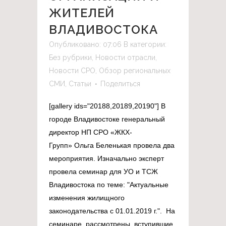
ЖИТЕЛЕЙ
ВЛАДИВОСТОКА
Опубликовано: 07:06
В категории:
Без рубрики
,
Новости отрасли
,
Новости СРО
,
Обзор региональных
СМИ
,
Статьи
Поделиться
[gallery ids="20188,20189,20190"] В
городе Владивостоке генеральный
директор НП СРО «ЖКХ-
Групп» Ольга Беленькая провела два
мероприятия. Изначально эксперт
провела семинар для УО и ТСЖ
Владивостока по теме: "Актуальные
изменения жилищного
законодательства с 01.01.2019 г.". На
семинаре рассмотрены, вступившие