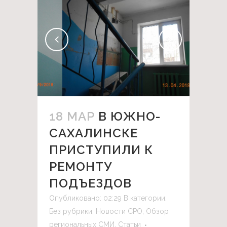
18 МАР
В ЮЖНО-
САХАЛИНСКЕ
ПРИСТУПИЛИ К
РЕМОНТУ
ПОДЪЕЗДОВ
Опубликовано: 02:29
В категории:
Без рубрики
,
Новости СРО
,
Обзор
региональных СМИ
,
Статьи