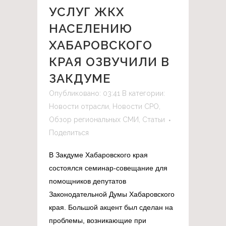
УСЛУГ ЖКХ
НАСЕЛЕНИЮ
ХАБАРОВСКОГО
КРАЯ ОЗВУЧИЛИ В
ЗАКДУМЕ
Опубликовано: 03:41
В категории:
Новости отрасли
,
Новости СРО
,
Обзор региональных СМИ
,
Статьи
Поделиться
В Закдуме Хабаровского края
состоялся семинар-совещание для
помощников депутатов
Законодательной Думы Хабаровского
края. Большой акцент был сделан на
проблемы, возникающие при