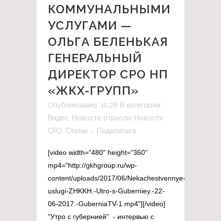
КОММУНАЛЬНЫМИ
УСЛУГАМИ —
ОЛЬГА БЕЛЕНЬКАЯ
ГЕНЕРАЛЬНЫЙ
ДИРЕКТОР СРО НП
«ЖКХ-ГРУПП»
Опубликовано: 10:28
В категории:
Видео
,
Новости отрасли
,
Новости
СРО
,
Статьи
Поделиться
[video width="480" height="360"
mp4="http://gkhgroup.ru/wp-
content/uploads/2017/06/Nekachestvennye-
uslugi-ZHKKH.-Utro-s-Guberniey.-22-
06-2017.-GuberniaTV-1.mp4"][/video]
"Утро с губернией" - интервью с