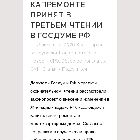
КАПРЕМОНТЕ
ПРИНЯТ В
ТРЕТЬЕМ ЧТЕНИИ
В ГОСДУМЕ РФ
Опубликовано: 05:26
В категории:
Без рубрики
,
Новости отрасли
,
Новости СРО
,
Обзор региональных
СМИ
,
Статьи
Поделиться
Депутаты Госдумы РФ в третьем,
окончательном, чтении рассмотрели
законопроект о внесении изменений в
Жилищный кодекс РФ, касающихся
капитального ремонта в
многоквартирных домах. Согласно
поправкам в случае если право
собственности перешло от РФ,